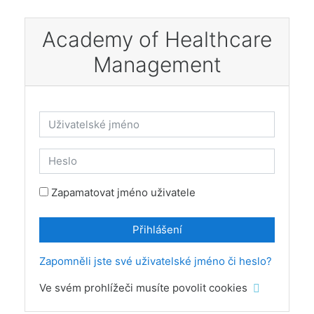
Přejít k hlavnímu obsahu
Academy of Healthcare
Management
Přeskočit na vytvoření nového účtu
Uživatelské jméno
Heslo
Zapamatovat jméno uživatele
Přihlášení
Zapomněli jste své uživatelské jméno či heslo?
Ve svém prohlížeči musíte povolit cookies